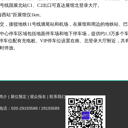
0号线国展北站C1、C2出口可直达展馆北登录大厅。
西站”距展馆仅1km。
交，接驳地铁11号线塘尾站和机场，在展馆和周边的地铁站、
中心停车区域包括地面停车场和地下停车场，提供约1.3万多个车
停车位配有充电桩。VIP停车位设置在南、北登录大厅附近，共有2
时停放。
简介
|
展位预定
|
观众报名
|
联系我们
话：020-29193588 / 29193589