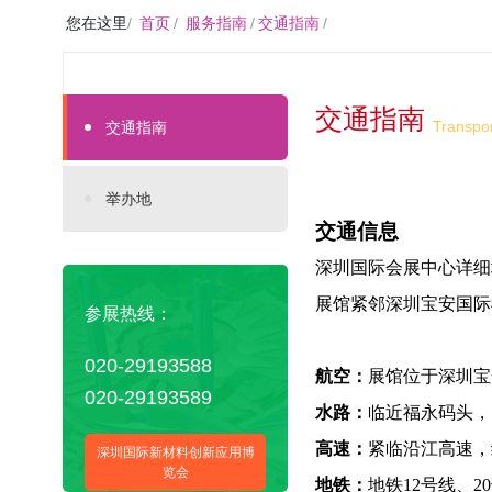
您在这里
/
首页
/
服务指南
/
交通指南
/
交通指南
Transpo
交通指南
举办地
交通信息
深圳国际会展中心详细
展馆紧邻深圳宝安国际
参展热线：
020-29193588
航空：
展馆位于深圳宝
020-29193589
水路：
临近福永码头，
高速：
紧临沿江高速，
深圳国际新材料创新应用博
览会
地铁：
地铁12号线、